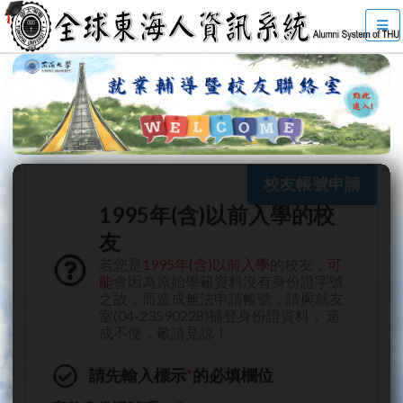
校友帳號申請
1995年(含)以前入學的校
友
若您是
1995年(含)以前入學
的校友，
可
能
會因為原始學籍資料沒有身份證字號
之故，而造成無法申請帳號，請與就友
室(04-23590228)補登身份證資料， 造
成不便，敬請見諒！
請先輸入標示
*
的必填欄位